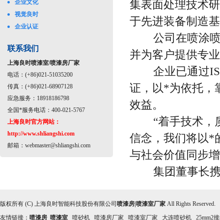
集表面处理技术研
企业文化
视觉良时
于先进装备制造基
企业认证
公司在喷涂喷漆
联系我们
并为客户提供专业
上海良时喷漆室/喷漆房厂家
企业已通过ISO9
电话：(+86)021-51035200
证，以*为依托，
传真：(+86)021-68907128
应急服务：18918186798
效益。
全国*服务电话：400-021-5767
“着手技术，质
上海良时官方网站：
http://www.shliangshi.com
信念，我们将以*
邮箱：
webmaster@shliangshi.com
与社会价值同步增
集团董事长携全
版权所有 (C) 上海良时智能科技股份有限公司
喷漆房|喷漆室厂家
All Rights Reserved
友情链接：
喷漆房
喷漆室
喷砂机
喷漆房厂家
喷漆室厂家
大连喷砂机
25mm2