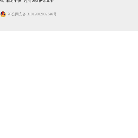
机
轴对中仪
超高速数据采集卡
沪公网安备 31012002002546号