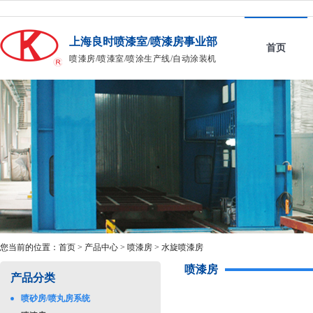
上海良时喷漆室/喷漆房事业部
首页
喷漆房/喷漆室/喷涂生产线/自动涂装机
您当前的位置：
首页
>
产品中心
>
喷漆房
>
水旋喷漆房
喷漆房
产品分类
喷砂房/喷丸房系统