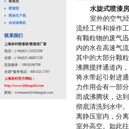
喷漆房
水旋式喷漆房
喷漆室
喷涂生产线
室外的空气经过
自动涂装机
流经工件和操作工
联系我们
有颗粒物的废气迅
上海良时喷漆室/喷漆房厂家
内的水在高速气流
电话：(+86)021-51035200
其中的大部分颗粒
传真：(+86)021-68907128
应急服务：18918186798
沸腾搅拌通道内，
全国*服务电话：400-021-5767
将水带起引射进通
上海良时官方网站：
力作用会有一部分
http://www.shliangshi.com
邮箱：
webmaster@shliangshi.com
而成沸腾状，达到
彻底清洗到水中。
离静压室内，分离
室外高空。如此往