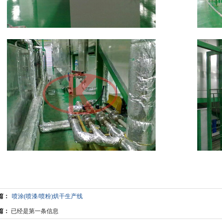
篇：
喷涂(喷漆/喷粉)烘干生产线
篇：
已经是第一条信息