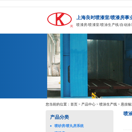
上海良时喷漆室/喷漆房事
喷漆房/喷漆室/喷涂生产线/自动涂
您当前的位置：
首页
>
产品中心
>
喷涂生产线
>
悬挂输
喷
产品分类
喷砂房/喷丸房系统