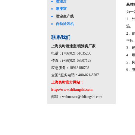
喷漆房
悬挂
喷漆室
为一
喷涂生产线
1．
自动涂装机
温。
2．
联系我们
平轨
上海良时喷漆室/喷漆房厂家
3．
电话：(+86)021-51035200
4．
传真：(+86)021-68907128
5．
应急服务：18918186798
6．
全国*服务电话：400-021-5767
上海良时官方网站：
http://www.shliangshi.com
邮箱：
webmaster@shliangshi.com