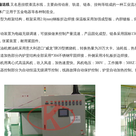
输送线
又名悬挂喷漆流水线，主要由传动座、轨道、链条、挂钩等组成的一种工业流
体广泛用于五金电器等各种制造业。
外型为框架结构，框架采用2.0(mm)钢板折边焊接.保温板采用加强成型板，内胆镀板，
传动装置为电磁无级调速，可据操做来控制产量流速，产品固化成型。链条采用国标150
，张紧装置，耐用紧固件。
燃油机燃油机采用意大利进口“威龙”牌20型燃烧机，转换热量为20万大卡。油耗低，
烘道加热部分内炉堂结构全部采用*304不锈钢牢固焊接，外侧采用冷轧板折边焊接。
风机用离心式高温风机，吹入风道，加热速度快。风机电压：380V， 工作频率：50HZ 功
电器控制部分为自动恒温无级调节控制，线路故障自动保护控制，炉堂自动加热控制。数