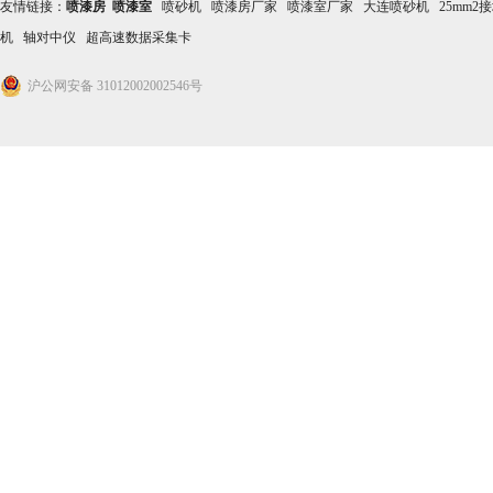
友情链接：
喷漆房
喷漆室
喷砂机
喷漆房厂家
喷漆室厂家
大连喷砂机
25mm2
机
轴对中仪
超高速数据采集卡
沪公网安备 31012002002546号