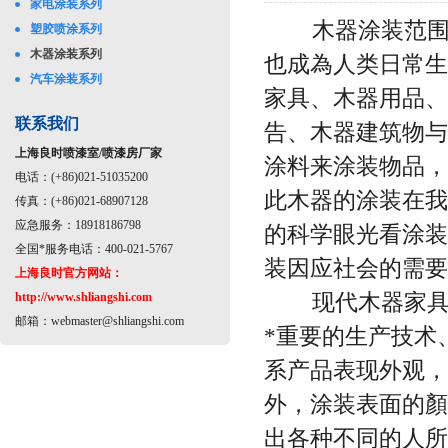
家电涂装系列
木器涂装范围广
塑胶喷涂系列
木器涂装系列
也成為人类日常生
汽车涂装系列
家具、木器用品、
联系我们
告、木器建筑物与
上海良时喷漆室/喷漆房厂家
涂料来涂装物品，
电话：(+86)021-51035200
此木器的涂装在我
传真：(+86)021-68907128
应急服务：18918186798
的科学眼光看涂装
全国*服务电话：400-021-5767
装因应社会的需要
上海良时官方网站：
现代木器家具应
http://www.shliangshi.com
邮箱：
webmaster@shliangshi.com
*重要的生产技术
系产品表现外观，
外，涂装表面的顏
出各种不同的人所